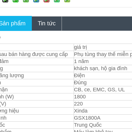
 Sản phẩm
Tin tức
õ
giá trị
 sau bán hàng được cung cấp
Phụ tùng thay thế miễn p
đảm
1 năm
g
khách sạn, hộ gia đình
ăng lượng
Điện
n
Đúng
hận
CB, ce, EMC, GS, UL
h (W)
1800
(V)
220
ơng hiệu
Xinda
ình
GSX1800A
ốc
Trung Quốc