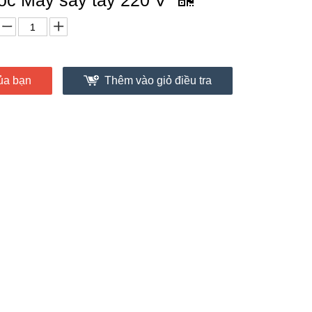
ốc Máy sấy tay 220 V
ủa bạn
Thêm vào giỏ điều tra