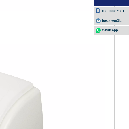
+86 18807501129
boscowu@jaway.com.cn
WhatsApp