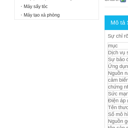
Máy sấy tóc
Máy tạo xà phòng
Mô tả
Sự chỉ r
mục
Dịch vụ
Sự bảo 
Ứng dụn
Nguồn n
cảm biế
chứng n
Sức mạn
Điện áp 
Tên thư
Số mô h
Nguồn g