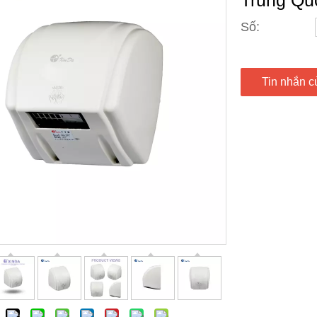
Trung Qu
Số:
Tin nhắn c