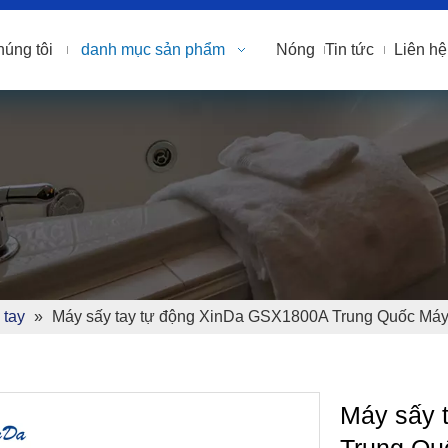
húng tôi
danh mục sản phẩm
Nóng
Tin tức
Liên hệ
 tay
»
Máy sấy tay tự động XinDa GSX1800A Trung Quốc Máy 
Máy sấy 