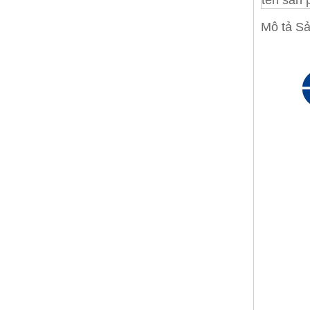
tên sản
Mô tả S