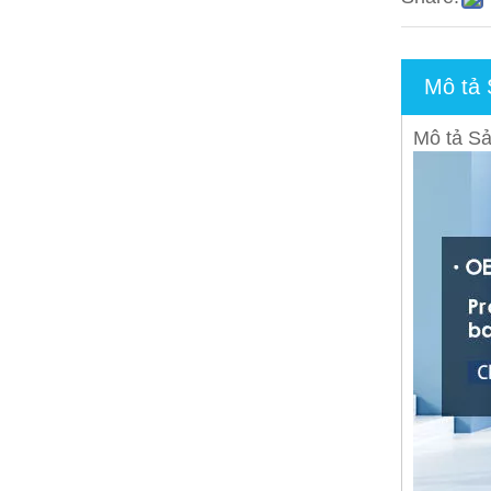
Mô tả
Mô tả S