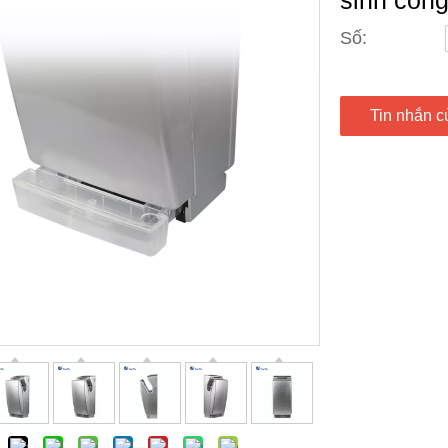
sinh côn
Số:
Tin nhắn c