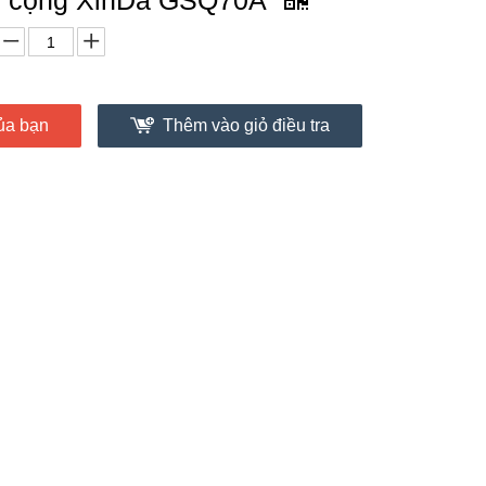
g cộng XinDa GSQ70A
ủa bạn
Thêm vào giỏ điều tra