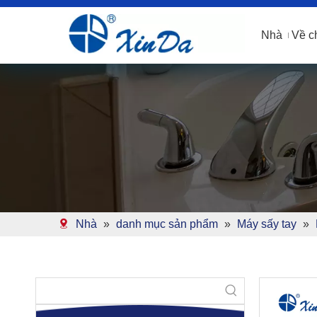
Nhà
Về c
Nhà
»
danh mục sản phẩm
»
Máy sấy tay
»