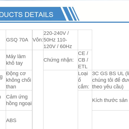
220-240V /
GSQ 70A
Vôn:
50Hz 110-
120V / 60Hz
CE /
Máy làm
Chứng nhận:
CB /
khô tay
ETL
Động cơ
Loại
3C GS BS UL (li
ng
không chổi
ổ
chúng tôi để đư
than
cắm:
theo yêu cầu)
m
Cảm ứng
Kích thước sản
hồng ngoại
:
ABS