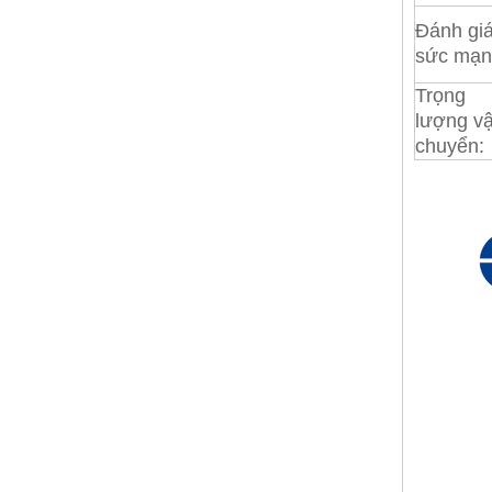
Đánh gi
sức mạn
Trọng
lượng v
chuyển: