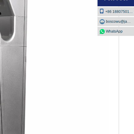
+86 18807501129
boscowu@jaway.com.cn
WhatsApp