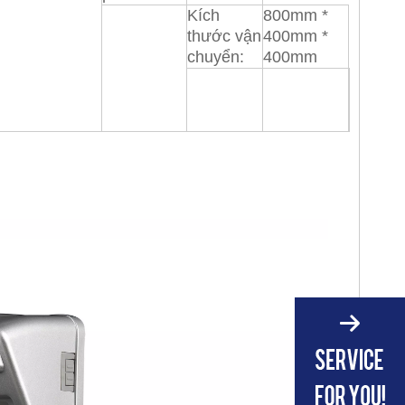
Kích
800mm *
thước vận
400mm *
chuyển:
400mm