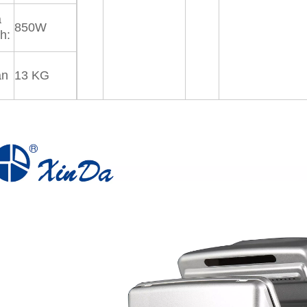
á
850W
h:
ận
13 KG