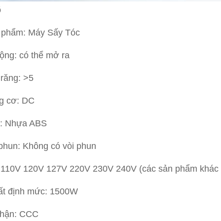
õ
n phẩm: Máy Sấy Tóc
động: có thể mở ra
răng: >5
g cơ: DC
u: Nhựa ABS
 phun: Không có vòi phun
: 110V 120V 127V 220V 230V 240V (các sản phẩm khác
ất định mức: 1500W
hận: CCC