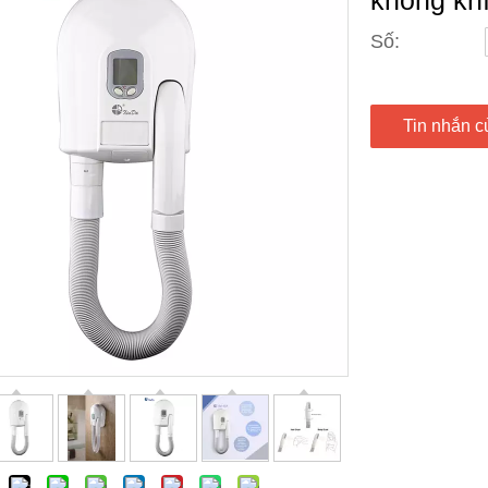
không kh
Số:
Tin nhắn c