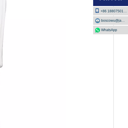
+86 18807501129
boscowu@jaway.com.cn
WhatsApp